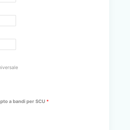
niversale
iapto a bandi per SCU
*