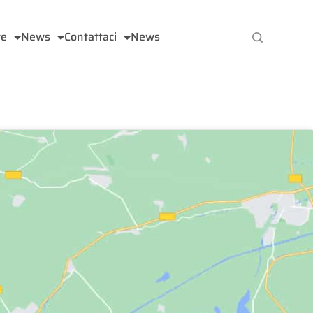
te
News
Contattaci
News