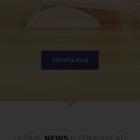
chiarimento, non esitare a metterti
in contatto con noi
Contatta Aura
ULTIME
NEWS
& COMUNICATI