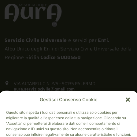
Servizio Civile Universale
e servizi per
Enti.
Albo Unico degli Enti di Servizio Civile Universale della
Regione Sicilia
Codice SU00550
VIA ALTARELLO N. 2/S - 90135 PALERMO
aura.serviziocivile@gmail.com
info@associazioneaura.eu
+39 091 274 9335
Gestisci Consenso Cookie
+39 3451540229
Questo sito rispetta i tuoi dati personali e utilizza solo cookies per
migliorare la qualità e l'esperienza della tua navigazione. Cliccando su
Home
"Accetta" ci permetterai di elaborare dati come il comportamento di
navigazione o ID unici su questo sito. Non acconsentire o ritirare il
Privacy Policy
consenso può influire negativamente su alcune caratteristiche e funzioni.