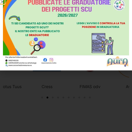
I NOSTRI
ENTI
Cress
FIMAS odv
AOPCS