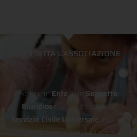
CONTATTA L'ASSOCIAZIONE
Se sei un
Ente
o un
Soggetto
Giuridico
e sei interessato al
Servizio Civile Universale
o se hai
una richiesta o un semplice